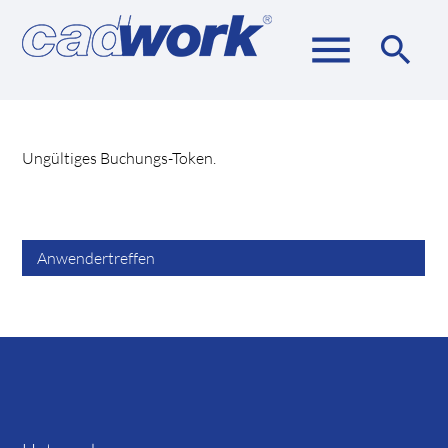
menu
search
Suchbegriffe
SUCHEN
Ungültiges Buchungs-Token.
Anwendertreffen