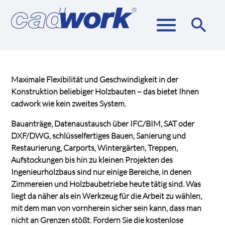
menu
search
Suchbegriffe
SUCHEN
Maximale Flexibilität und Geschwindigkeit in der
Konstruktion beliebiger Holzbauten – das bietet Ihnen
cadwork wie kein zweites System.
Bauanträge, Datenaustausch über IFC/BIM, SAT oder
DXF/DWG, schlüsselfertiges Bauen, Sanierung und
Restaurierung, Carports, Wintergärten, Treppen,
Aufstockungen bis hin zu kleinen Projekten des
Ingenieurholzbaus sind nur einige Bereiche, in denen
Zimmereien und Holzbaubetriebe heute tätig sind. Was
liegt da näher als ein Werkzeug für die Arbeit zu wählen,
mit dem man von vornherein sicher sein kann, dass man
nicht an Grenzen stößt.
Fordern Sie die kostenlose